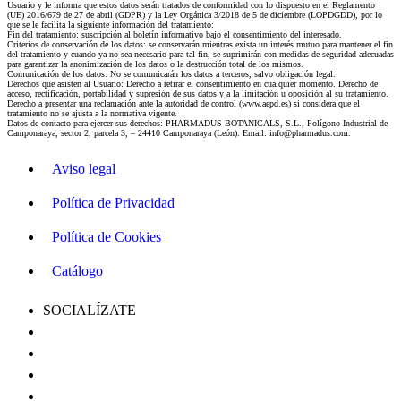
Usuario y le informa que estos datos serán tratados de conformidad con lo dispuesto en el Reglamento
(UE) 2016/679 de 27 de abril (GDPR) y la Ley Orgánica 3/2018 de 5 de diciembre (LOPDGDD), por lo
que se le facilita la siguiente información del tratamiento:
Fin del tratamiento: suscripción al boletín informativo bajo el consentimiento del interesado.
Criterios de conservación de los datos: se conservarán mientras exista un interés mutuo para mantener el fin
del tratamiento y cuando ya no sea necesario para tal fin, se suprimirán con medidas de seguridad adecuadas
para garantizar la anonimización de los datos o la destrucción total de los mismos.
Comunicación de los datos: No se comunicarán los datos a terceros, salvo obligación legal.
Derechos que asisten al Usuario: Derecho a retirar el consentimiento en cualquier momento. Derecho de
acceso, rectificación, portabilidad y supresión de sus datos y a la limitación u oposición al su tratamiento.
Derecho a presentar una reclamación ante la autoridad de control (www.aepd.es) si considera que el
tratamiento no se ajusta a la normativa vigente.
Datos de contacto para ejercer sus derechos: PHARMADUS BOTANICALS, S.L., Polígono Industrial de
Camponaraya, sector 2, parcela 3, – 24410 Camponaraya (León). Email: info@pharmadus.com.
Aviso legal
Política de Privacidad
Política de Cookies
Catálogo
SOCIALÍZATE