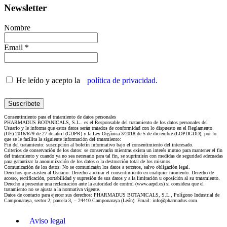
Newsletter
Nombre
Email *
He leído y acepto la
política de privacidad.
Consentimiento para el tratamiento de datos personales
PHARMADUS BOTANICALS, S.L.. es el Responsable del tratamiento de los datos personales del
Usuario y le informa que estos datos serán tratados de conformidad con lo dispuesto en el Reglamento
(UE) 2016/679 de 27 de abril (GDPR) y la Ley Orgánica 3/2018 de 5 de diciembre (LOPDGDD), por lo
que se le facilita la siguiente información del tratamiento:
Fin del tratamiento: suscripción al boletín informativo bajo el consentimiento del interesado.
Criterios de conservación de los datos: se conservarán mientras exista un interés mutuo para mantener el fin
del tratamiento y cuando ya no sea necesario para tal fin, se suprimirán con medidas de seguridad adecuadas
para garantizar la anonimización de los datos o la destrucción total de los mismos.
Comunicación de los datos: No se comunicarán los datos a terceros, salvo obligación legal.
Derechos que asisten al Usuario: Derecho a retirar el consentimiento en cualquier momento. Derecho de
acceso, rectificación, portabilidad y supresión de sus datos y a la limitación u oposición al su tratamiento.
Derecho a presentar una reclamación ante la autoridad de control (www.aepd.es) si considera que el
tratamiento no se ajusta a la normativa vigente.
Datos de contacto para ejercer sus derechos: PHARMADUS BOTANICALS, S.L., Polígono Industrial de
Camponaraya, sector 2, parcela 3, – 24410 Camponaraya (León). Email: info@pharmadus.com.
Aviso legal