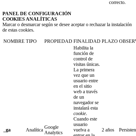
correcto.
PANEL DE CONFIGURACIÓN
COOKIES ANALÍTICAS
Marcar o desmarcar según se desee aceptar o rechazar la instalación
de estas cookies.
NOMBRE
TIPO
PROPIEDAD
FINALIDAD
PLAZO
OBSER
Habilita la
función de
control de
visitas únicas.
La primera
vez que un
usuario entre
en el sitio
web a través
de un
navegador se
instalará esta
cookie
.
Cuando este
usuario
Google
_ga
Analítica
vuelva a
2 años
Persisten
Analytics
entrar en la