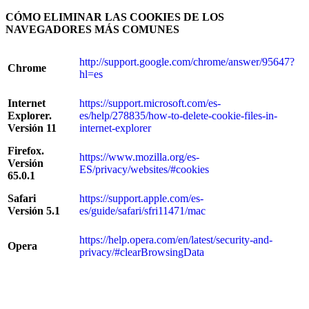
CÓMO ELIMINAR LAS COOKIES DE LOS
NAVEGADORES MÁS COMUNES
http://support.google.com/chrome/answer/95647?
Chrome
hl=es
Internet
https://support.microsoft.com/es-
Explorer.
es/help/278835/how-to-delete-cookie-files-in-
Versión 11
internet-explorer
Firefox.
https://www.mozilla.org/es-
Versión
ES/privacy/websites/#cookies
65.0.1
Safari
https://support.apple.com/es-
Versión 5.1
es/guide/safari/sfri11471/mac
https://help.opera.com/en/latest/security-and-
Opera
privacy/#clearBrowsingData