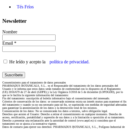
Tés Fríos
Newsletter
Nombre
Email *
He leído y acepto la
política de privacidad.
Consentimiento para el tratamiento de datos personales
PHARMADUS BOTANICALS, S.L.. es el Responsable del tratamiento de los datos personales del
Usuario y le informa que estos datos serán tratados de conformidad con lo dispuesto en el Reglamento
(UE) 2016/679 de 27 de abril (GDPR) y la Ley Orgánica 3/2018 de 5 de diciembre (LOPDGDD), por lo
que se le facilita la siguiente información del tratamiento:
Fin del tratamiento: suscripción al boletín informativo bajo el consentimiento del interesado.
Criterios de conservación de los datos: se conservarán mientras exista un interés mutuo para mantener el fin
del tratamiento y cuando ya no sea necesario para tal fin, se suprimirán con medidas de seguridad adecuadas
para garantizar la anonimización de los datos o la destrucción total de los mismos.
Comunicación de los datos: No se comunicarán los datos a terceros, salvo obligación legal.
Derechos que asisten al Usuario: Derecho a retirar el consentimiento en cualquier momento. Derecho de
acceso, rectificación, portabilidad y supresión de sus datos y a la limitación u oposición al su tratamiento.
Derecho a presentar una reclamación ante la autoridad de control (www.aepd.es) si considera que el
tratamiento no se ajusta a la normativa vigente.
Datos de contacto para ejercer sus derechos: PHARMADUS BOTANICALS, S.L., Polígono Industrial de