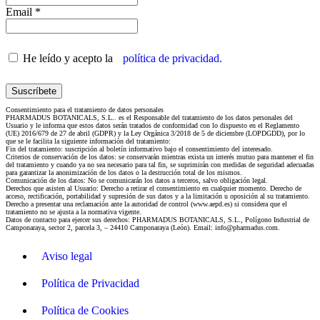
Email *
He leído y acepto la
política de privacidad.
Consentimiento para el tratamiento de datos personales
PHARMADUS BOTANICALS, S.L.. es el Responsable del tratamiento de los datos personales del
Usuario y le informa que estos datos serán tratados de conformidad con lo dispuesto en el Reglamento
(UE) 2016/679 de 27 de abril (GDPR) y la Ley Orgánica 3/2018 de 5 de diciembre (LOPDGDD), por lo
que se le facilita la siguiente información del tratamiento:
Fin del tratamiento: suscripción al boletín informativo bajo el consentimiento del interesado.
Criterios de conservación de los datos: se conservarán mientras exista un interés mutuo para mantener el fin
del tratamiento y cuando ya no sea necesario para tal fin, se suprimirán con medidas de seguridad adecuadas
para garantizar la anonimización de los datos o la destrucción total de los mismos.
Comunicación de los datos: No se comunicarán los datos a terceros, salvo obligación legal.
Derechos que asisten al Usuario: Derecho a retirar el consentimiento en cualquier momento. Derecho de
acceso, rectificación, portabilidad y supresión de sus datos y a la limitación u oposición al su tratamiento.
Derecho a presentar una reclamación ante la autoridad de control (www.aepd.es) si considera que el
tratamiento no se ajusta a la normativa vigente.
Datos de contacto para ejercer sus derechos: PHARMADUS BOTANICALS, S.L., Polígono Industrial de
Camponaraya, sector 2, parcela 3, – 24410 Camponaraya (León). Email: info@pharmadus.com.
Aviso legal
Política de Privacidad
Política de Cookies