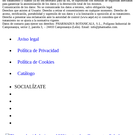
del tratamiento y cuando ya no sea necesario para tal fin, se suprimirán con medidas de seguridad adecuadas
para garantizar la anonimización de los datos o la destrucción total de los mismos.
Comunicación de los datos: No se comunicarán los datos a terceros, salvo obligación legal.
Derechos que asisten al Usuario: Derecho a retirar el consentimiento en cualquier momento. Derecho de
acceso, rectificación, portabilidad y supresión de sus datos y a la limitación u oposición al su tratamiento.
Derecho a presentar una reclamación ante la autoridad de control (www.aepd.es) si considera que el
tratamiento no se ajusta a la normativa vigente.
Datos de contacto para ejercer sus derechos: PHARMADUS BOTANICALS, S.L., Polígono Industrial de
Camponaraya, sector 2, parcela 3, – 24410 Camponaraya (León). Email: info@pharmadus.com.
Aviso legal
Política de Privacidad
Política de Cookies
Catálogo
SOCIALÍZATE