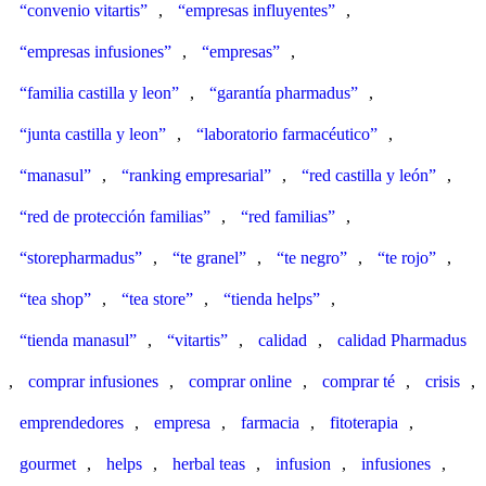
“convenio vitartis”
,
“empresas influyentes”
,
“empresas infusiones”
,
“empresas”
,
“familia castilla y leon”
,
“garantía pharmadus”
,
“junta castilla y leon”
,
“laboratorio farmacéutico”
,
“manasul”
,
“ranking empresarial”
,
“red castilla y león”
,
“red de protección familias”
,
“red familias”
,
“storepharmadus”
,
“te granel”
,
“te negro”
,
“te rojo”
,
“tea shop”
,
“tea store”
,
“tienda helps”
,
“tienda manasul”
,
“vitartis”
,
calidad
,
calidad Pharmadus
,
comprar infusiones
,
comprar online
,
comprar té
,
crisis
,
emprendedores
,
empresa
,
farmacia
,
fitoterapia
,
gourmet
,
helps
,
herbal teas
,
infusion
,
infusiones
,