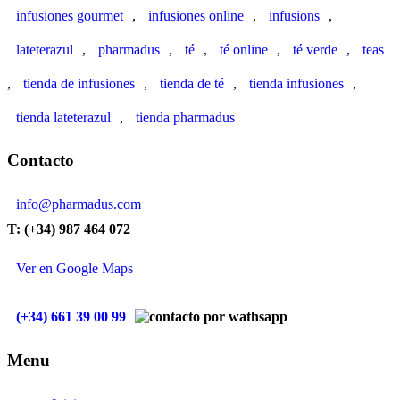
infusiones gourmet
,
infusiones online
,
infusions
,
lateterazul
,
pharmadus
,
té
,
té online
,
té verde
,
teas
,
tienda de infusiones
,
tienda de té
,
tienda infusiones
,
tienda lateterazul
,
tienda pharmadus
Contacto
info@pharmadus.com
T: (+34) 987 464 072
Ver en Google Maps
(+34) 661 39 00 99
Menu