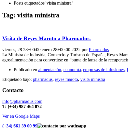
Posts etiquetados"visita ministra"
Tag: visita ministra
Visita de Reyes Maroto a Pharmadus.
viernes, 28 28+00:00 enero 28+00:00 2022
por
Pharmadus
La Ministra de Industria, Comercio y Turismo de España, Reyes Marot
agroalimentación para convertirse en “punta de lanza de la recuperac
Publicado en
alimentación
,
economía
,
empresas de infusiones
,
Etiquetado bajo:
pharmadus
,
reyes maroto
,
visita ministra
Contacto
info@pharmadus.com
T: (+34) 987 464 072
Ver en Google Maps
(+34) 661 39 00 99