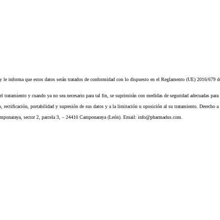
informa que estos datos serán tratados de conformidad con lo dispuesto en el Reglamento (UE) 2016/679 de 
del tratamiento y cuando ya no sea necesario para tal fin, se suprimirán con medidas de seguridad adecuadas para 
rectificación, portabilidad y supresión de sus datos y a la limitación u oposición al su tratamiento. Derecho a 
ponaraya, sector 2, parcela 3, – 24410 Camponaraya (León). Email: info@pharmadus.com.