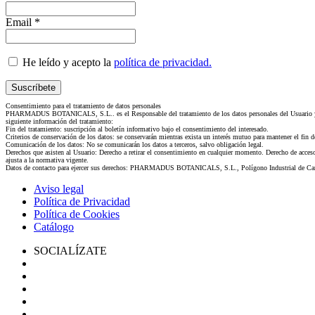
Email *
He leído y acepto la
política de privacidad.
Consentimiento para el tratamiento de datos personales
PHARMADUS BOTANICALS, S.L.. es el Responsable del tratamiento de los datos personales del Usuario y le 
siguiente información del tratamiento:
Fin del tratamiento: suscripción al boletín informativo bajo el consentimiento del interesado.
Criterios de conservación de los datos: se conservarán mientras exista un interés mutuo para mantener el fin 
Comunicación de los datos: No se comunicarán los datos a terceros, salvo obligación legal.
Derechos que asisten al Usuario: Derecho a retirar el consentimiento en cualquier momento. Derecho de acceso, 
ajusta a la normativa vigente.
Datos de contacto para ejercer sus derechos: PHARMADUS BOTANICALS, S.L., Polígono Industrial de Cam
Aviso legal
Política de Privacidad
Política de Cookies
Catálogo
SOCIALÍZATE