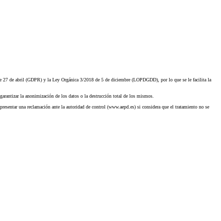
27 de abril (GDPR) y la Ley Orgánica 3/2018 de 5 de diciembre (LOPDGDD), por lo que se le facilita la
garantizar la anonimización de los datos o la destrucción total de los mismos.
presentar una reclamación ante la autoridad de control (www.aepd.es) si considera que el tratamiento no se