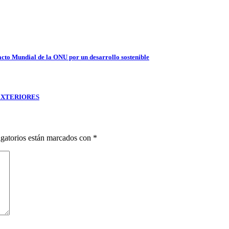
cto Mundial de la ONU por un desarrollo sostenible
EXTERIORES
gatorios están marcados con
*