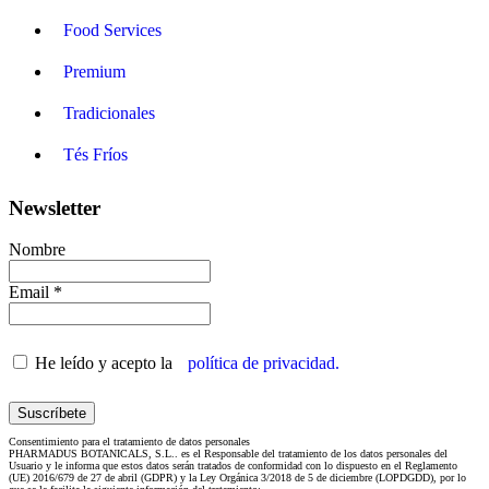
Food Services
Premium
Tradicionales
Tés Fríos
Newsletter
Nombre
Email *
He leído y acepto la
política de privacidad.
Consentimiento para el tratamiento de datos personales
PHARMADUS BOTANICALS, S.L.. es el Responsable del tratamiento de los datos personales del
Usuario y le informa que estos datos serán tratados de conformidad con lo dispuesto en el Reglamento
(UE) 2016/679 de 27 de abril (GDPR) y la Ley Orgánica 3/2018 de 5 de diciembre (LOPDGDD), por lo