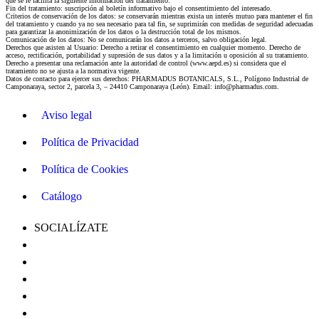
que se le facilita la siguiente información del tratamiento:
Fin del tratamiento: suscripción al boletín informativo bajo el consentimiento del interesado.
Criterios de conservación de los datos: se conservarán mientras exista un interés mutuo para mantener el fin
del tratamiento y cuando ya no sea necesario para tal fin, se suprimirán con medidas de seguridad adecuadas
para garantizar la anonimización de los datos o la destrucción total de los mismos.
Comunicación de los datos: No se comunicarán los datos a terceros, salvo obligación legal.
Derechos que asisten al Usuario: Derecho a retirar el consentimiento en cualquier momento. Derecho de
acceso, rectificación, portabilidad y supresión de sus datos y a la limitación u oposición al su tratamiento.
Derecho a presentar una reclamación ante la autoridad de control (www.aepd.es) si considera que el
tratamiento no se ajusta a la normativa vigente.
Datos de contacto para ejercer sus derechos: PHARMADUS BOTANICALS, S.L., Polígono Industrial de
Camponaraya, sector 2, parcela 3, – 24410 Camponaraya (León). Email: info@pharmadus.com.
Aviso legal
Política de Privacidad
Política de Cookies
Catálogo
SOCIALÍZATE