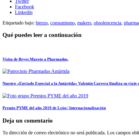
Twitter
Facebook
Linkedin
Etiquetado bajo:
bierzo
,
consumismo
,
makers
,
obsolencencia
,
pharma
Qué puedes leer a continuación
Visita de Reyes Maroto a Pharmadus.
Nuestro «Enviado Especial a la Antártida» Valentín Carrera finaliza su viaje 
Premio PYME del año 2019 de León | Internacionalización
Deja un comentario
Tu dirección de correo electrónico no será publicada.
Los campos obli