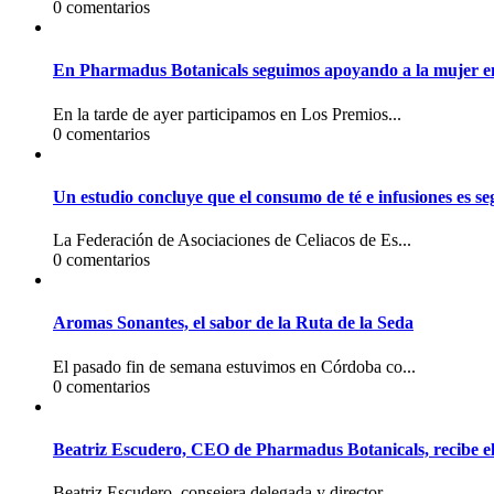
0 comentarios
En Pharmadus Botanicals seguimos apoyando a la mujer en
En la tarde de ayer participamos en Los Premios...
0 comentarios
Un estudio concluye que el consumo de té e infusiones es seg
La Federación de Asociaciones de Celiacos de Es...
0 comentarios
Aromas Sonantes, el sabor de la Ruta de la Seda
El pasado fin de semana estuvimos en Córdoba co...
0 comentarios
Beatriz Escudero, CEO de Pharmadus Botanicals, recibe 
Beatriz Escudero, consejera delegada y director...