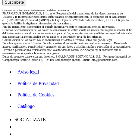
Consentimiento para el tratamiento de datos personales
PHARMADUS BOTANICALS, S.L.. es el Responsable del tratamiento de los datos personales del
Usuario y le informa que estos datos serán tratados de conformidad con lo dispuesto en el Reglamento
(UE) 2016/679 de 27 de abril (GDPR) y la Ley Orgánica 3/2018 de 5 de diciembre (LOPDGDD), por lo
que se le facilita la siguiente información del tratamiento:
Fin del tratamiento: suscripción al boletín informativo bajo el consentimiento del interesado.
Criterios de conservación de los datos: se conservarán mientras exista un interés mutuo para mantener el fin
del tratamiento y cuando ya no sea necesario para tal fin, se suprimirán con medidas de seguridad adecuadas
para garantizar la anonimización de los datos o la destrucción total de los mismos.
Comunicación de los datos: No se comunicarán los datos a terceros, salvo obligación legal.
Derechos que asisten al Usuario: Derecho a retirar el consentimiento en cualquier momento. Derecho de
acceso, rectificación, portabilidad y supresión de sus datos y a la limitación u oposición al su tratamiento.
Derecho a presentar una reclamación ante la autoridad de control (www.aepd.es) si considera que el
tratamiento no se ajusta a la normativa vigente.
Datos de contacto para ejercer sus derechos: PHARMADUS BOTANICALS, S.L., Polígono Industrial de
Camponaraya, sector 2, parcela 3, – 24410 Camponaraya (León). Email: info@pharmadus.com.
Aviso legal
Política de Privacidad
Política de Cookies
Catálogo
SOCIALÍZATE