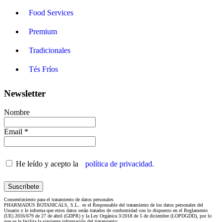
Food Services
Premium
Tradicionales
Tés Fríos
Newsletter
Nombre
Email *
He leído y acepto la
política de privacidad.
Consentimiento para el tratamiento de datos personales
PHARMADUS BOTANICALS, S.L.. es el Responsable del tratamiento de los datos personales del
Usuario y le informa que estos datos serán tratados de conformidad con lo dispuesto en el Reglamento
(UE) 2016/679 de 27 de abril (GDPR) y la Ley Orgánica 3/2018 de 5 de diciembre (LOPDGDD), por lo
que se le facilita la siguiente información del tratamiento: