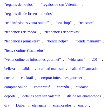
“regalos de novios”
,
“regalos de san Valentín”
,
“regalos día de los enamorados”
,
“té e infusiones venta online”
,
“tea shop”
,
“tea store”
,
“tendencias de moda”
,
“tendencias deportivas”
,
“tendencias primavera”
,
“tienda helps”
,
“tienda manasul”
,
“tienda online Pharmadus”
,
“venta online de infusiones gourmet”
,
“vida sana”
,
2014
,
belleza
,
calidad
,
calidad manasul
,
calidad Pharmadus
,
cocina
,
cocktail
,
comprar infusiones gourmet
,
comprar online
,
comprar té
,
corazón
,
cuidarse
,
deporte
,
detalles para san valentín
,
día de los enamorados
,
diy
,
Dubai
,
elegancia
,
enamorados
,
enero
,