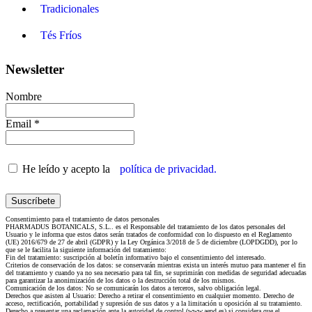
Tradicionales
Tés Fríos
Newsletter
Nombre
Email *
He leído y acepto la
política de privacidad.
Consentimiento para el tratamiento de datos personales
PHARMADUS BOTANICALS, S.L.. es el Responsable del tratamiento de los datos personales del
Usuario y le informa que estos datos serán tratados de conformidad con lo dispuesto en el Reglamento
(UE) 2016/679 de 27 de abril (GDPR) y la Ley Orgánica 3/2018 de 5 de diciembre (LOPDGDD), por lo
que se le facilita la siguiente información del tratamiento:
Fin del tratamiento: suscripción al boletín informativo bajo el consentimiento del interesado.
Criterios de conservación de los datos: se conservarán mientras exista un interés mutuo para mantener el fin
del tratamiento y cuando ya no sea necesario para tal fin, se suprimirán con medidas de seguridad adecuadas
para garantizar la anonimización de los datos o la destrucción total de los mismos.
Comunicación de los datos: No se comunicarán los datos a terceros, salvo obligación legal.
Derechos que asisten al Usuario: Derecho a retirar el consentimiento en cualquier momento. Derecho de
acceso, rectificación, portabilidad y supresión de sus datos y a la limitación u oposición al su tratamiento.
Derecho a presentar una reclamación ante la autoridad de control (www.aepd.es) si considera que el