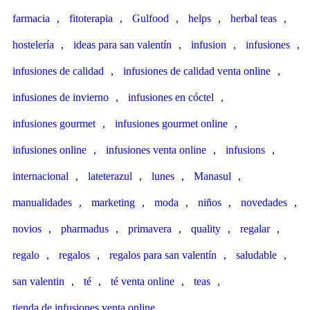
farmacia
,
fitoterapia
,
Gulfood
,
helps
,
herbal teas
,
hostelería
,
ideas para san valentín
,
infusion
,
infusiones
,
infusiones de calidad
,
infusiones de calidad venta online
,
infusiones de invierno
,
infusiones en cóctel
,
infusiones gourmet
,
infusiones gourmet online
,
infusiones online
,
infusiones venta online
,
infusions
,
internacional
,
lateterazul
,
lunes
,
Manasul
,
manualidades
,
marketing
,
moda
,
niños
,
novedades
,
novios
,
pharmadus
,
primavera
,
quality
,
regalar
,
regalo
,
regalos
,
regalos para san valentín
,
saludable
,
san valentin
,
té
,
té venta online
,
teas
,
tienda de infusiones venta online
,