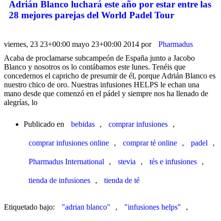
Adrián Blanco luchará este año por estar entre las
28 mejores parejas del World Padel Tour
viernes, 23 23+00:00 mayo 23+00:00 2014
por
Pharmadus
Acaba de proclamarse subcampeón de España junto a Jacobo
Blanco y nosotros os lo contábamos este lunes. Tenéis que
concedernos el capricho de presumir de él, porque Adrián Blanco es
nuestro chico de oro. Nuestras infusiones HELPS le echan una
mano desde que comenzó en el pádel y siempre nos ha llenado de
alegrías, lo
Publicado en
bebidas
,
comprar infusiones
,
comprar infusiones online
,
comprar té online
,
padel
,
Pharmadus International
,
stevia
,
tés e infusiones
,
tienda de infusiones
,
tienda de té
Etiquetado bajo:
"adrian blanco"
,
"infusiones helps"
,