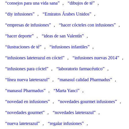
“consejos para una vida sana”
,
“dibujos de té”
,
“diy infusiones”
,
“Emiratos Árabes Unidos”
,
“empresas de infusiones”
,
“hacer cócteles con infusiones”
,
“hacer deporte”
,
“ideas de san Valentín”
,
“ilustraciones de té”
,
“infusiones infantiles”
,
“infusiones lateterazul en cóctel”
,
“infusiones nuevas 2014”
,
“infusiones para cóctel”
,
“laboratorio farmacéutico”
,
“línea nueva lateterazul”
,
“manasul calidad Pharmadus”
,
“manasul Pharmadus”
,
“Marta Yanci”
,
“novedad en infusiones”
,
“novedades gourmet infusiones”
,
“novedades gourmet”
,
“novedades lateterazul”
,
“nueva lateterazul”
,
“regalar infusiones”
,