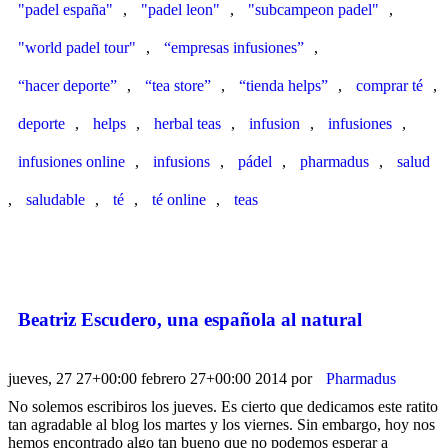
"padel españa"
,
"padel leon"
,
"subcampeon padel"
,
"world padel tour"
,
“empresas infusiones”
,
“hacer deporte”
,
“tea store”
,
“tienda helps”
,
comprar té
,
deporte
,
helps
,
herbal teas
,
infusion
,
infusiones
,
infusiones online
,
infusions
,
pádel
,
pharmadus
,
salud
,
saludable
,
té
,
té online
,
teas
Beatriz Escudero, una española al natural
jueves, 27 27+00:00 febrero 27+00:00 2014
por
Pharmadus
No solemos escribiros los jueves. Es cierto que dedicamos este ratito
tan agradable al blog los martes y los viernes. Sin embargo, hoy nos
hemos encontrado algo tan bueno que no podemos esperar a