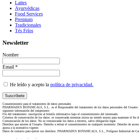
Lattes
Ayurvédicas
Food Services
Premium
Tradicionales
Tés Fríos
Newsletter
Nombre
Email *
He leído y acepto la
política de privacidad.
Consentimiento para el tratamiento de datos personales
PHARMADUS BOTANICALS, S.L.. es el Responsable del tratamiento de los datos personales del Usuario y le 
siguiente información del tratamiento:
Fin del tratamiento: suscripción al boletín informativo bajo el consentimiento del interesado.
Criterios de conservación de los datos: se conservarán mientras exista un interés mutuo para mantener el fin 
Comunicación de los datos: No se comunicarán los datos a terceros, salvo obligación legal.
Derechos que asisten al Usuario: Derecho a retirar el consentimiento en cualquier momento. Derecho de acceso, 
ajusta a la normativa vigente.
Datos de contacto para ejercer sus derechos: PHARMADUS BOTANICALS, S.L., Polígono Industrial de Cam