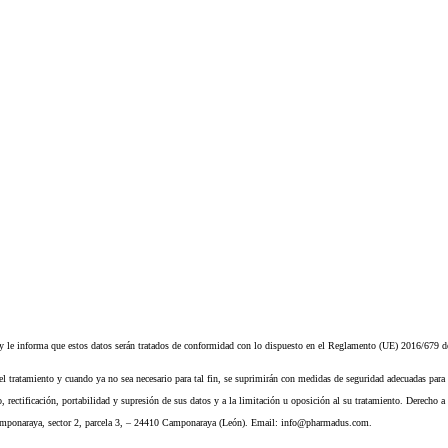
informa que estos datos serán tratados de conformidad con lo dispuesto en el Reglamento (UE) 2016/679 de 
del tratamiento y cuando ya no sea necesario para tal fin, se suprimirán con medidas de seguridad adecuadas para 
rectificación, portabilidad y supresión de sus datos y a la limitación u oposición al su tratamiento. Derecho a 
ponaraya, sector 2, parcela 3, – 24410 Camponaraya (León). Email: info@pharmadus.com.