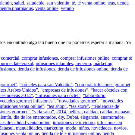
alentín
,
salud
,
saludable
,
san valentin
,
té
,
té venta online
,
teas
,
tienda
tienda pharmadus
,
venta online
,
verano
 hemos encontrado algo tan bueno que no podemos esperar a mañana. Ya
,
comercial
,
comprar infusiones
,
comprar infusiones online
,
comprar té
ourmet lateterazul
,
infusiones intantiles
,
invierno
,
márketing
,
nfusiones
,
tienda de infusiones
,
tienda de infusiones online
,
tienda de
 gourmet”
,
“cócteles para san Valentín”
,
“comprar infusiones gourmet
tos Árabes Unidos”
,
“empresas de infusiones”
,
“hacer cócteles con
ones nuevas 2014”
,
“infusiones para cóctel”
,
“laboratorio
vedades gourmet infusiones”
,
“novedades gourmet”
,
“novedades
infusiones venta online”
,
“tea shop”
,
“tea store”
,
“tendencias de
usiones gourmet”
,
“vida sana”
,
2014
,
belleza
,
calidad
,
calidad manasul
,
alentín
,
día de los enamorados
,
diy
,
Dubai
,
elegancia
,
enamorados
,
nes de calidad venta online
,
infusiones de invierno
,
infusiones en
anasul
,
manualidades
,
marketing
,
moda
,
niños
,
novedades
,
novios
,
fusiones venta online
,
tienda de té e infusiones online
,
tienda