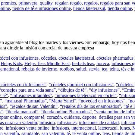
,
premios
,
primavera
,
quality
,
regalar
,
regalo
,
regalos
,
regalos para san v
online
,
tienda de té e infusiones online
,
tienda lateterazul
,
tienda online
,
o tan agradable al blog los martes y los viernes. Sin embargo, hoy nos
ra dirigir la misión comercial de nuestra empresa
cóctel con infusiones
,
cócteles
,
cócteles lateterazul
,
cócteles pharmadus
,
Helps Kids
,
Helps Teas Middle East
,
herbals teas
,
horeca
,
infusiones g
ernational
,
rebajas de invierno
,
rooibos
,
salud
,
stevia
,
tea
,
teína
,
tés e i
“cócteles con infusiones”
,
“cócteles gourmet con infusiones”
,
“cócteles
“consejos para una vida sana”
,
“dibujos de té”
,
“diy infusiones”
,
“Emira
e té”
,
“infusiones infantiles”
,
“infusiones lateterazul en cóctel”
,
“infusi
”
,
“manasul Pharmadus”
,
“Marta Yanci”
,
“novedad en infusiones”
,
“no
ios”
,
“regalos de san Valentín”
,
“regalos día de los enamorados”
,
“té e 
s”
,
“tienda manasul”
,
“tienda online Pharmadus”
,
“venta online de inf
prar online
,
comprar té
,
corazón
,
cuidarse
,
deporte
,
detalles para san v
as para san valentín
,
infusion
,
infusiones
,
infusiones de calidad
,
infusio
ne
,
infusiones venta online
,
infusions
,
internacional
,
lateterazul
,
lunes
,
M
an valentín
,
saludable
,
san valentin
,
té
,
té venta online
,
teas
,
tienda de in