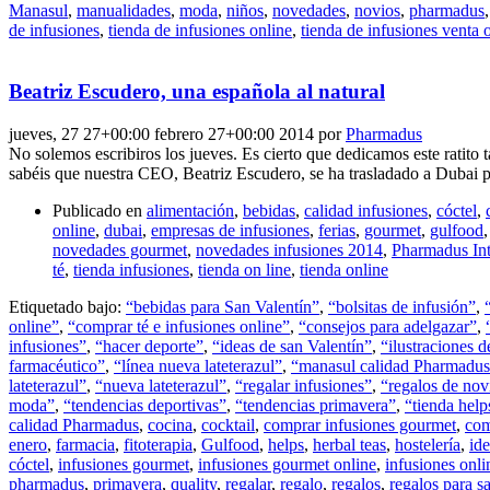
Manasul
,
manualidades
,
moda
,
niños
,
novedades
,
novios
,
pharmadus
de infusiones
,
tienda de infusiones online
,
tienda de infusiones venta 
Beatriz Escudero, una española al natural
jueves, 27 27+00:00 febrero 27+00:00 2014
por
Pharmadus
No solemos escribiros los jueves. Es cierto que dedicamos este ratit
sabéis que nuestra CEO, Beatriz Escudero, se ha trasladado a Dubai pa
Publicado en
alimentación
,
bebidas
,
calidad infusiones
,
cóctel
,
online
,
dubai
,
empresas de infusiones
,
ferias
,
gourmet
,
gulfood
novedades gourmet
,
novedades infusiones 2014
,
Pharmadus Int
té
,
tienda infusiones
,
tienda on line
,
tienda online
Etiquetado bajo:
“bebidas para San Valentín”
,
“bolsitas de infusión”
,
online”
,
“comprar té e infusiones online”
,
“consejos para adelgazar”
,
infusiones”
,
“hacer deporte”
,
“ideas de san Valentín”
,
“ilustraciones d
farmacéutico”
,
“línea nueva lateterazul”
,
“manasul calidad Pharmadus
lateterazul”
,
“nueva lateterazul”
,
“regalar infusiones”
,
“regalos de nov
moda”
,
“tendencias deportivas”
,
“tendencias primavera”
,
“tienda help
calidad Pharmadus
,
cocina
,
cocktail
,
comprar infusiones gourmet
,
com
enero
,
farmacia
,
fitoterapia
,
Gulfood
,
helps
,
herbal teas
,
hostelería
,
ide
cóctel
,
infusiones gourmet
,
infusiones gourmet online
,
infusiones onli
pharmadus
,
primavera
,
quality
,
regalar
,
regalo
,
regalos
,
regalos para s