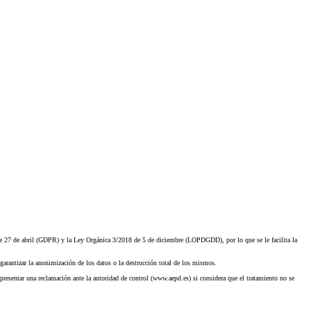
27 de abril (GDPR) y la Ley Orgánica 3/2018 de 5 de diciembre (LOPDGDD), por lo que se le facilita la
garantizar la anonimización de los datos o la destrucción total de los mismos.
presentar una reclamación ante la autoridad de control (www.aepd.es) si considera que el tratamiento no se