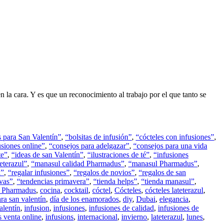
la cara. Y es que un reconocimiento al trabajo por el que tanto se
 para San Valentín”
,
“bolsitas de infusión”
,
“cócteles con infusiones”
,
usiones online”
,
“consejos para adelgazar”
,
“consejos para una vida
te”
,
“ideas de san Valentín”
,
“ilustraciones de té”
,
“infusiones
eterazul”
,
“manasul calidad Pharmadus”
,
“manasul Pharmadus”
,
l”
,
“regalar infusiones”
,
“regalos de novios”
,
“regalos de san
ivas”
,
“tendencias primavera”
,
“tienda helps”
,
“tienda manasul”
,
d Pharmadus
,
cocina
,
cocktail
,
cóctel
,
Cócteles
,
cócteles lateterazul
,
ara san valentín
,
día de los enamorados
,
diy
,
Dubai
,
elegancia
,
alentín
,
infusion
,
infusiones
,
infusiones de calidad
,
infusiones de
s venta online
,
infusions
,
internacional
,
invierno
,
lateterazul
,
lunes
,