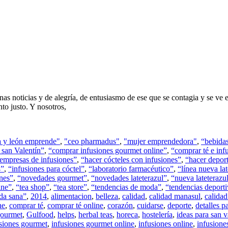
noticias y de alegría, de entusiasmo de ese que se contagia y se ve en 
to justo. Y nosotros,
la y león emprende"
,
"ceo pharmadus"
,
"mujer emprendedora"
,
“bebidas
 san Valentín”
,
“comprar infusiones gourmet online”
,
“comprar té e inf
empresas de infusiones”
,
“hacer cócteles con infusiones”
,
“hacer depor
4”
,
“infusiones para cóctel”
,
“laboratorio farmacéutico”
,
“línea nueva lat
nes”
,
“novedades gourmet”
,
“novedades lateterazul”
,
“nueva lateterazu
ine”
,
“tea shop”
,
“tea store”
,
“tendencias de moda”
,
“tendencias deport
da sana”
,
2014
,
alimentacion
,
belleza
,
calidad
,
calidad manasul
,
calida
ne
,
comprar té
,
comprar té online
,
corazón
,
cuidarse
,
deporte
,
detalles p
ourmet
,
Gulfood
,
helps
,
herbal teas
,
horeca
,
hostelería
,
ideas para san v
siones gourmet
,
infusiones gourmet online
,
infusiones online
,
infusione