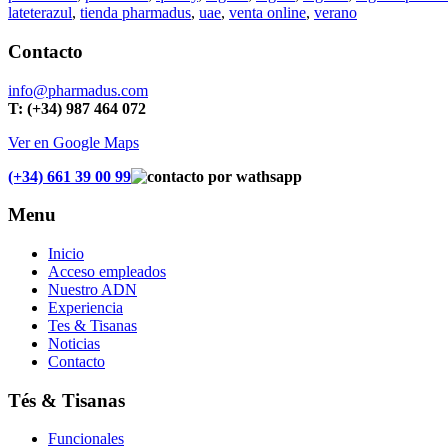
lateterazul
,
tienda pharmadus
,
uae
,
venta online
,
verano
Contacto
info@pharmadus.com
T: (+34) 987 464 072
Ver en Google Maps
(+34) 661 39 00 99
Menu
Inicio
Acceso empleados
Nuestro ADN
Experiencia
Tes & Tisanas
Noticias
Contacto
Tés & Tisanas
Funcionales