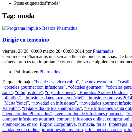
Posts etiquetados"moda"
Tag: moda
Dirigir en femenino
viernes, 28 28+00:00 marzo 28+00:00 2014
por
Pharmadus
Cerramos en Pharmadus una semana llena de buenas noticias. De buenas 
esfuerza uno es tan importante como el abrazo de alguien en el momen
Publicado en
Pharmadus
Etiquetado bajo:
"beatriz escudero rubio"
,
"beatriz escudero"
,
"castil
“cócteles gourmet con infusiones”
,
“cócteles gourmet”
,
“cócteles para
sana”
,
“dibujos de té”
,
“diy infusiones”
,
“Emiratos Árabes Unidos”
,
“
infantiles”
,
“infusiones lateterazul en cóctel”
,
“infusiones nuevas 201
“Marta Yanci”
,
“novedad en infusiones”
,
“novedades gourmet infusio
Valentín”
,
“regalos día de los enamorados”
,
“té e infusiones venta onl
“tienda online Pharmadus”
,
“venta online de infusiones gourmet”
,
“vi
comprar infusiones gourmet
,
comprar infusiones online
,
comprar onli
enamorados
,
enero
,
Export.Corporativa
,
farmacia
,
ferias
,
fitoterapia
,
g
calidad venta online
,
infusiones de invierno
,
infusiones en cóctel
,
infu