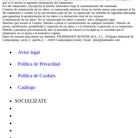
que se le facilita la siguiente información del tratamiento:
Fin del tratamiento: suscripción al boletín informativo bajo el consentimiento del interesado.
Criterios de conservación de los datos: se conservarán mientras exista un interés mutuo para mantener el fin
del tratamiento y cuando ya no sea necesario para tal fin, se suprimirán con medidas de seguridad adecuadas
para garantizar la anonimización de los datos o la destrucción total de los mismos.
Comunicación de los datos: No se comunicarán los datos a terceros, salvo obligación legal.
Derechos que asisten al Usuario: Derecho a retirar el consentimiento en cualquier momento. Derecho de
acceso, rectificación, portabilidad y supresión de sus datos y a la limitación u oposición al su tratamiento.
Derecho a presentar una reclamación ante la autoridad de control (www.aepd.es) si considera que el
tratamiento no se ajusta a la normativa vigente.
Datos de contacto para ejercer sus derechos: PHARMADUS BOTANICALS, S.L., Polígono Industrial de
Camponaraya, sector 2, parcela 3, – 24410 Camponaraya (León). Email: info@pharmadus.com.
Aviso legal
Política de Privacidad
Política de Cookies
Catálogo
SOCIALÍZATE