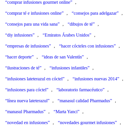
“comprar infusiones gourmet online”
,
“comprar té e infusiones online”
,
“consejos para adelgazar”
,
“consejos para una vida sana”
,
“dibujos de té”
,
“diy infusiones”
,
“Emiratos Árabes Unidos”
,
“empresas de infusiones”
,
“hacer cócteles con infusiones”
,
“hacer deporte”
,
“ideas de san Valentín”
,
“ilustraciones de té”
,
“infusiones infantiles”
,
“infusiones lateterazul en cóctel”
,
“infusiones nuevas 2014”
,
“infusiones para cóctel”
,
“laboratorio farmacéutico”
,
“línea nueva lateterazul”
,
“manasul calidad Pharmadus”
,
“manasul Pharmadus”
,
“Marta Yanci”
,
“novedad en infusiones”
,
“novedades gourmet infusiones”
,