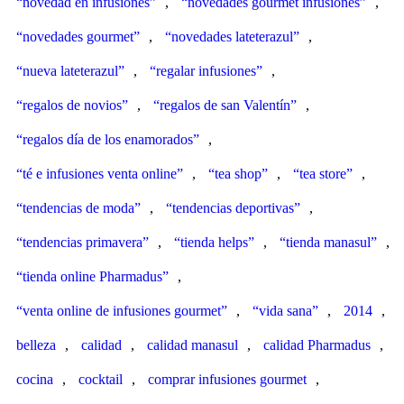
“novedad en infusiones”
,
“novedades gourmet infusiones”
,
“novedades gourmet”
,
“novedades lateterazul”
,
“nueva lateterazul”
,
“regalar infusiones”
,
“regalos de novios”
,
“regalos de san Valentín”
,
“regalos día de los enamorados”
,
“té e infusiones venta online”
,
“tea shop”
,
“tea store”
,
“tendencias de moda”
,
“tendencias deportivas”
,
“tendencias primavera”
,
“tienda helps”
,
“tienda manasul”
,
“tienda online Pharmadus”
,
“venta online de infusiones gourmet”
,
“vida sana”
,
2014
,
belleza
,
calidad
,
calidad manasul
,
calidad Pharmadus
,
cocina
,
cocktail
,
comprar infusiones gourmet
,