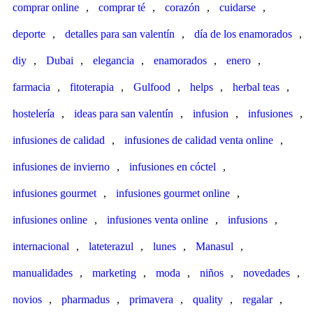
comprar online
,
comprar té
,
corazón
,
cuidarse
,
deporte
,
detalles para san valentín
,
día de los enamorados
,
diy
,
Dubai
,
elegancia
,
enamorados
,
enero
,
farmacia
,
fitoterapia
,
Gulfood
,
helps
,
herbal teas
,
hostelería
,
ideas para san valentín
,
infusion
,
infusiones
,
infusiones de calidad
,
infusiones de calidad venta online
,
infusiones de invierno
,
infusiones en cóctel
,
infusiones gourmet
,
infusiones gourmet online
,
infusiones online
,
infusiones venta online
,
infusions
,
internacional
,
lateterazul
,
lunes
,
Manasul
,
manualidades
,
marketing
,
moda
,
niños
,
novedades
,
novios
,
pharmadus
,
primavera
,
quality
,
regalar
,