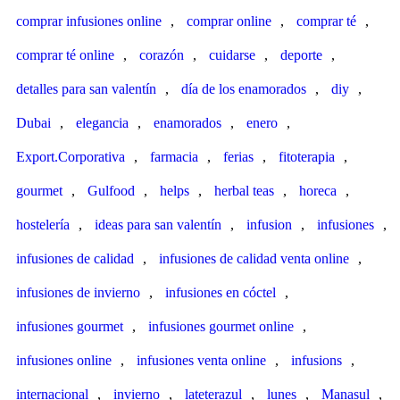
comprar infusiones online
,
comprar online
,
comprar té
,
comprar té online
,
corazón
,
cuidarse
,
deporte
,
detalles para san valentín
,
día de los enamorados
,
diy
,
Dubai
,
elegancia
,
enamorados
,
enero
,
Export.Corporativa
,
farmacia
,
ferias
,
fitoterapia
,
gourmet
,
Gulfood
,
helps
,
herbal teas
,
horeca
,
hostelería
,
ideas para san valentín
,
infusion
,
infusiones
,
infusiones de calidad
,
infusiones de calidad venta online
,
infusiones de invierno
,
infusiones en cóctel
,
infusiones gourmet
,
infusiones gourmet online
,
infusiones online
,
infusiones venta online
,
infusions
,
internacional
,
invierno
,
lateterazul
,
lunes
,
Manasul
,