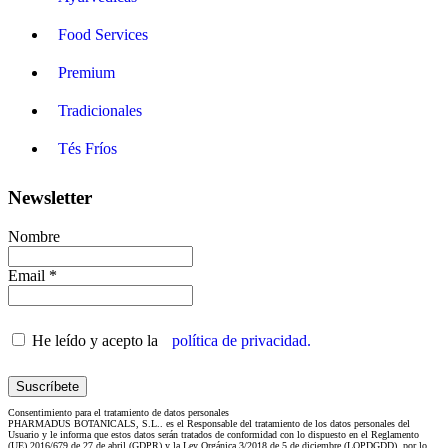
Food Services
Premium
Tradicionales
Tés Fríos
Newsletter
Nombre
Email *
He leído y acepto la
política de privacidad.
Consentimiento para el tratamiento de datos personales
PHARMADUS BOTANICALS, S.L.. es el Responsable del tratamiento de los datos personales del
Usuario y le informa que estos datos serán tratados de conformidad con lo dispuesto en el Reglamento
(UE) 2016/679 de 27 de abril (GDPR) y la Ley Orgánica 3/2018 de 5 de diciembre (LOPDGDD), por lo