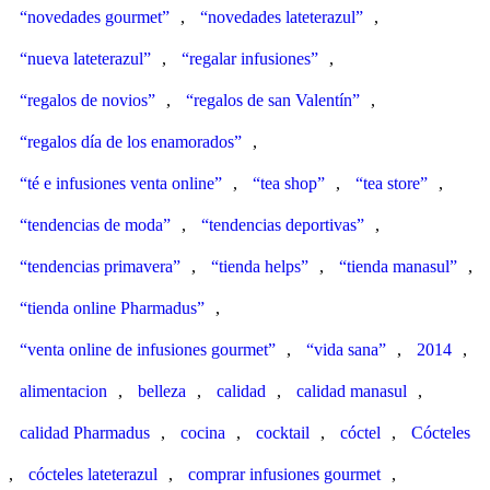
“novedades gourmet”
,
“novedades lateterazul”
,
“nueva lateterazul”
,
“regalar infusiones”
,
“regalos de novios”
,
“regalos de san Valentín”
,
“regalos día de los enamorados”
,
“té e infusiones venta online”
,
“tea shop”
,
“tea store”
,
“tendencias de moda”
,
“tendencias deportivas”
,
“tendencias primavera”
,
“tienda helps”
,
“tienda manasul”
,
“tienda online Pharmadus”
,
“venta online de infusiones gourmet”
,
“vida sana”
,
2014
,
alimentacion
,
belleza
,
calidad
,
calidad manasul
,
calidad Pharmadus
,
cocina
,
cocktail
,
cóctel
,
Cócteles
,
cócteles lateterazul
,
comprar infusiones gourmet
,