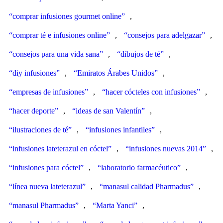
“comprar infusiones gourmet online”
,
“comprar té e infusiones online”
,
“consejos para adelgazar”
,
“consejos para una vida sana”
,
“dibujos de té”
,
“diy infusiones”
,
“Emiratos Árabes Unidos”
,
“empresas de infusiones”
,
“hacer cócteles con infusiones”
,
“hacer deporte”
,
“ideas de san Valentín”
,
“ilustraciones de té”
,
“infusiones infantiles”
,
“infusiones lateterazul en cóctel”
,
“infusiones nuevas 2014”
,
“infusiones para cóctel”
,
“laboratorio farmacéutico”
,
“línea nueva lateterazul”
,
“manasul calidad Pharmadus”
,
“manasul Pharmadus”
,
“Marta Yanci”
,