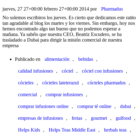
jueves, 27 27+00:00 febrero 27+00:00 2014
por
Pharmadus
No solemos escribiros los jueves. Es cierto que dedicamos este ratito
tan agradable al blog los martes y los viernes. Sin embargo, hoy nos
hemos encontrado algo tan bueno que no podemos esperar a
mañana. Ya sabéis que nuestra CEO, Beatriz Escudero, se ha
trasladado a Dubai para dirigir la misión comercial de nuestra
empresa
Publicado en
alimentación
,
bebidas
,
calidad infusiones
,
cóctel
,
cóctel con infusiones
,
cócteles
,
cócteles lateterazul
,
cócteles pharmadus
,
comercial
,
comprar infusiones
,
comprar infusiones online
,
comprar té online
,
dubai
,
empresas de infusiones
,
ferias
,
gourmet
,
gulfood
,
Helps Kids
,
Helps Teas Middle East
,
herbals teas
,