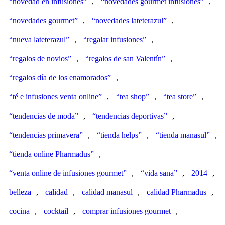
“novedad en infusiones”
,
“novedades gourmet infusiones”
,
“novedades gourmet”
,
“novedades lateterazul”
,
“nueva lateterazul”
,
“regalar infusiones”
,
“regalos de novios”
,
“regalos de san Valentín”
,
“regalos día de los enamorados”
,
“té e infusiones venta online”
,
“tea shop”
,
“tea store”
,
“tendencias de moda”
,
“tendencias deportivas”
,
“tendencias primavera”
,
“tienda helps”
,
“tienda manasul”
,
“tienda online Pharmadus”
,
“venta online de infusiones gourmet”
,
“vida sana”
,
2014
,
belleza
,
calidad
,
calidad manasul
,
calidad Pharmadus
,
cocina
,
cocktail
,
comprar infusiones gourmet
,