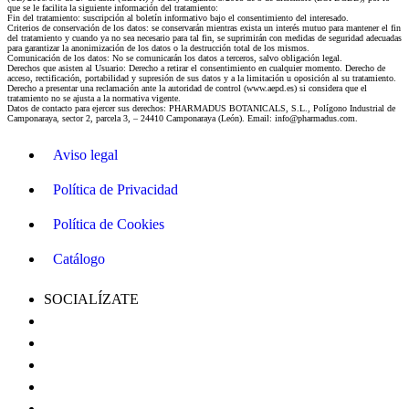
que se le facilita la siguiente información del tratamiento:
Fin del tratamiento: suscripción al boletín informativo bajo el consentimiento del interesado.
Criterios de conservación de los datos: se conservarán mientras exista un interés mutuo para mantener el fin
del tratamiento y cuando ya no sea necesario para tal fin, se suprimirán con medidas de seguridad adecuadas
para garantizar la anonimización de los datos o la destrucción total de los mismos.
Comunicación de los datos: No se comunicarán los datos a terceros, salvo obligación legal.
Derechos que asisten al Usuario: Derecho a retirar el consentimiento en cualquier momento. Derecho de
acceso, rectificación, portabilidad y supresión de sus datos y a la limitación u oposición al su tratamiento.
Derecho a presentar una reclamación ante la autoridad de control (www.aepd.es) si considera que el
tratamiento no se ajusta a la normativa vigente.
Datos de contacto para ejercer sus derechos: PHARMADUS BOTANICALS, S.L., Polígono Industrial de
Camponaraya, sector 2, parcela 3, – 24410 Camponaraya (León). Email: info@pharmadus.com.
Aviso legal
Política de Privacidad
Política de Cookies
Catálogo
SOCIALÍZATE