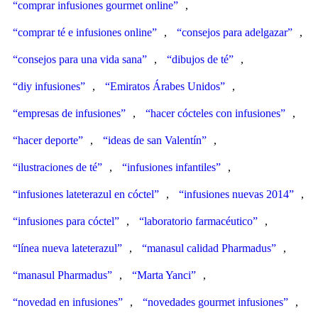
“comprar infusiones gourmet online”
,
“comprar té e infusiones online”
,
“consejos para adelgazar”
,
“consejos para una vida sana”
,
“dibujos de té”
,
“diy infusiones”
,
“Emiratos Árabes Unidos”
,
“empresas de infusiones”
,
“hacer cócteles con infusiones”
,
“hacer deporte”
,
“ideas de san Valentín”
,
“ilustraciones de té”
,
“infusiones infantiles”
,
“infusiones lateterazul en cóctel”
,
“infusiones nuevas 2014”
,
“infusiones para cóctel”
,
“laboratorio farmacéutico”
,
“línea nueva lateterazul”
,
“manasul calidad Pharmadus”
,
“manasul Pharmadus”
,
“Marta Yanci”
,
“novedad en infusiones”
,
“novedades gourmet infusiones”
,