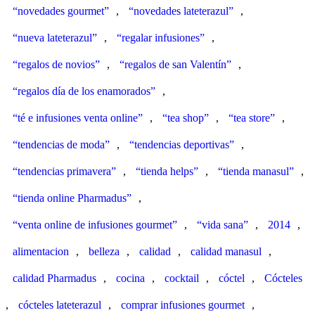
“novedades gourmet”
,
“novedades lateterazul”
,
“nueva lateterazul”
,
“regalar infusiones”
,
“regalos de novios”
,
“regalos de san Valentín”
,
“regalos día de los enamorados”
,
“té e infusiones venta online”
,
“tea shop”
,
“tea store”
,
“tendencias de moda”
,
“tendencias deportivas”
,
“tendencias primavera”
,
“tienda helps”
,
“tienda manasul”
,
“tienda online Pharmadus”
,
“venta online de infusiones gourmet”
,
“vida sana”
,
2014
,
alimentacion
,
belleza
,
calidad
,
calidad manasul
,
calidad Pharmadus
,
cocina
,
cocktail
,
cóctel
,
Cócteles
,
cócteles lateterazul
,
comprar infusiones gourmet
,