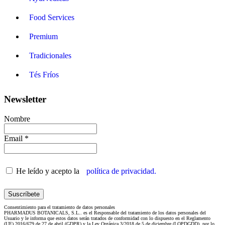
Food Services
Premium
Tradicionales
Tés Fríos
Newsletter
Nombre
Email *
He leído y acepto la
política de privacidad.
Consentimiento para el tratamiento de datos personales
PHARMADUS BOTANICALS, S.L.. es el Responsable del tratamiento de los datos personales del
Usuario y le informa que estos datos serán tratados de conformidad con lo dispuesto en el Reglamento
(UE) 2016/679 de 27 de abril (GDPR) y la Ley Orgánica 3/2018 de 5 de diciembre (LOPDGDD), por lo