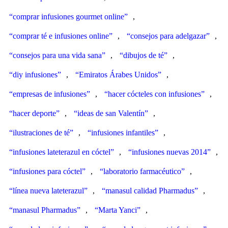
“comprar infusiones gourmet online”
,
“comprar té e infusiones online”
,
“consejos para adelgazar”
,
“consejos para una vida sana”
,
“dibujos de té”
,
“diy infusiones”
,
“Emiratos Árabes Unidos”
,
“empresas de infusiones”
,
“hacer cócteles con infusiones”
,
“hacer deporte”
,
“ideas de san Valentín”
,
“ilustraciones de té”
,
“infusiones infantiles”
,
“infusiones lateterazul en cóctel”
,
“infusiones nuevas 2014”
,
“infusiones para cóctel”
,
“laboratorio farmacéutico”
,
“línea nueva lateterazul”
,
“manasul calidad Pharmadus”
,
“manasul Pharmadus”
,
“Marta Yanci”
,