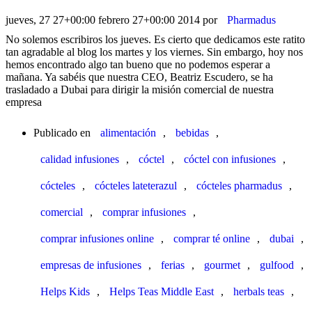
jueves, 27 27+00:00 febrero 27+00:00 2014
por
Pharmadus
No solemos escribiros los jueves. Es cierto que dedicamos este ratito
tan agradable al blog los martes y los viernes. Sin embargo, hoy nos
hemos encontrado algo tan bueno que no podemos esperar a
mañana. Ya sabéis que nuestra CEO, Beatriz Escudero, se ha
trasladado a Dubai para dirigir la misión comercial de nuestra
empresa
Publicado en
alimentación
,
bebidas
,
calidad infusiones
,
cóctel
,
cóctel con infusiones
,
cócteles
,
cócteles lateterazul
,
cócteles pharmadus
,
comercial
,
comprar infusiones
,
comprar infusiones online
,
comprar té online
,
dubai
,
empresas de infusiones
,
ferias
,
gourmet
,
gulfood
,
Helps Kids
,
Helps Teas Middle East
,
herbals teas
,