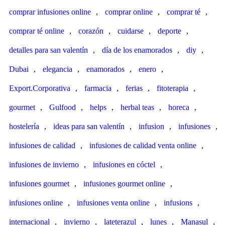
comprar infusiones online
,
comprar online
,
comprar té
,
comprar té online
,
corazón
,
cuidarse
,
deporte
,
detalles para san valentín
,
día de los enamorados
,
diy
,
Dubai
,
elegancia
,
enamorados
,
enero
,
Export.Corporativa
,
farmacia
,
ferias
,
fitoterapia
,
gourmet
,
Gulfood
,
helps
,
herbal teas
,
horeca
,
hostelería
,
ideas para san valentín
,
infusion
,
infusiones
,
infusiones de calidad
,
infusiones de calidad venta online
,
infusiones de invierno
,
infusiones en cóctel
,
infusiones gourmet
,
infusiones gourmet online
,
infusiones online
,
infusiones venta online
,
infusions
,
internacional
,
invierno
,
lateterazul
,
lunes
,
Manasul
,