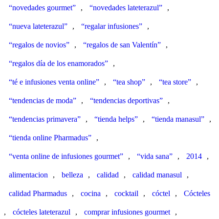
“novedades gourmet”
,
“novedades lateterazul”
,
“nueva lateterazul”
,
“regalar infusiones”
,
“regalos de novios”
,
“regalos de san Valentín”
,
“regalos día de los enamorados”
,
“té e infusiones venta online”
,
“tea shop”
,
“tea store”
,
“tendencias de moda”
,
“tendencias deportivas”
,
“tendencias primavera”
,
“tienda helps”
,
“tienda manasul”
,
“tienda online Pharmadus”
,
“venta online de infusiones gourmet”
,
“vida sana”
,
2014
,
alimentacion
,
belleza
,
calidad
,
calidad manasul
,
calidad Pharmadus
,
cocina
,
cocktail
,
cóctel
,
Cócteles
,
cócteles lateterazul
,
comprar infusiones gourmet
,