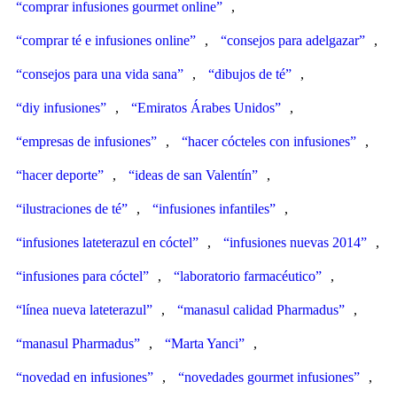
“comprar infusiones gourmet online”
,
“comprar té e infusiones online”
,
“consejos para adelgazar”
,
“consejos para una vida sana”
,
“dibujos de té”
,
“diy infusiones”
,
“Emiratos Árabes Unidos”
,
“empresas de infusiones”
,
“hacer cócteles con infusiones”
,
“hacer deporte”
,
“ideas de san Valentín”
,
“ilustraciones de té”
,
“infusiones infantiles”
,
“infusiones lateterazul en cóctel”
,
“infusiones nuevas 2014”
,
“infusiones para cóctel”
,
“laboratorio farmacéutico”
,
“línea nueva lateterazul”
,
“manasul calidad Pharmadus”
,
“manasul Pharmadus”
,
“Marta Yanci”
,
“novedad en infusiones”
,
“novedades gourmet infusiones”
,