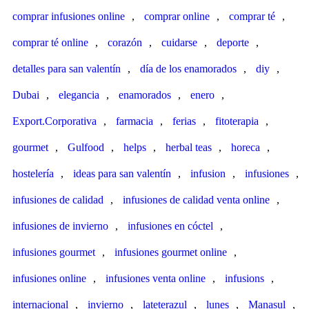
comprar infusiones online
,
comprar online
,
comprar té
,
comprar té online
,
corazón
,
cuidarse
,
deporte
,
detalles para san valentín
,
día de los enamorados
,
diy
,
Dubai
,
elegancia
,
enamorados
,
enero
,
Export.Corporativa
,
farmacia
,
ferias
,
fitoterapia
,
gourmet
,
Gulfood
,
helps
,
herbal teas
,
horeca
,
hostelería
,
ideas para san valentín
,
infusion
,
infusiones
,
infusiones de calidad
,
infusiones de calidad venta online
,
infusiones de invierno
,
infusiones en cóctel
,
infusiones gourmet
,
infusiones gourmet online
,
infusiones online
,
infusiones venta online
,
infusions
,
internacional
,
invierno
,
lateterazul
,
lunes
,
Manasul
,