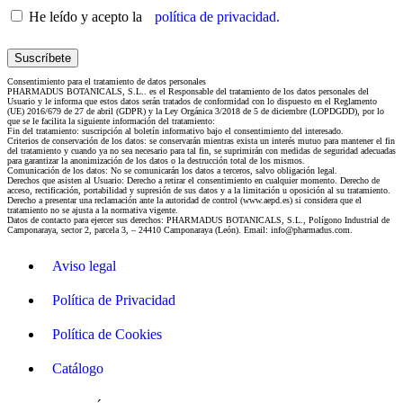
He leído y acepto la
política de privacidad.
Consentimiento para el tratamiento de datos personales
PHARMADUS BOTANICALS, S.L.. es el Responsable del tratamiento de los datos personales del
Usuario y le informa que estos datos serán tratados de conformidad con lo dispuesto en el Reglamento
(UE) 2016/679 de 27 de abril (GDPR) y la Ley Orgánica 3/2018 de 5 de diciembre (LOPDGDD), por lo
que se le facilita la siguiente información del tratamiento:
Fin del tratamiento: suscripción al boletín informativo bajo el consentimiento del interesado.
Criterios de conservación de los datos: se conservarán mientras exista un interés mutuo para mantener el fin
del tratamiento y cuando ya no sea necesario para tal fin, se suprimirán con medidas de seguridad adecuadas
para garantizar la anonimización de los datos o la destrucción total de los mismos.
Comunicación de los datos: No se comunicarán los datos a terceros, salvo obligación legal.
Derechos que asisten al Usuario: Derecho a retirar el consentimiento en cualquier momento. Derecho de
acceso, rectificación, portabilidad y supresión de sus datos y a la limitación u oposición al su tratamiento.
Derecho a presentar una reclamación ante la autoridad de control (www.aepd.es) si considera que el
tratamiento no se ajusta a la normativa vigente.
Datos de contacto para ejercer sus derechos: PHARMADUS BOTANICALS, S.L., Polígono Industrial de
Camponaraya, sector 2, parcela 3, – 24410 Camponaraya (León). Email: info@pharmadus.com.
Aviso legal
Política de Privacidad
Política de Cookies
Catálogo