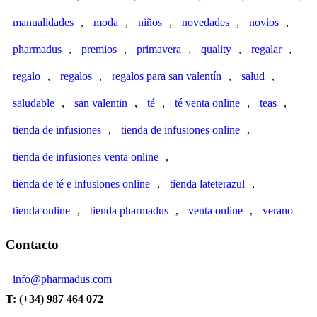
manualidades
,
moda
,
niños
,
novedades
,
novios
,
pharmadus
,
premios
,
primavera
,
quality
,
regalar
,
regalo
,
regalos
,
regalos para san valentín
,
salud
,
saludable
,
san valentin
,
té
,
té venta online
,
teas
,
tienda de infusiones
,
tienda de infusiones online
,
tienda de infusiones venta online
,
tienda de té e infusiones online
,
tienda lateterazul
,
tienda online
,
tienda pharmadus
,
venta online
,
verano
Contacto
info@pharmadus.com
T: (+34) 987 464 072