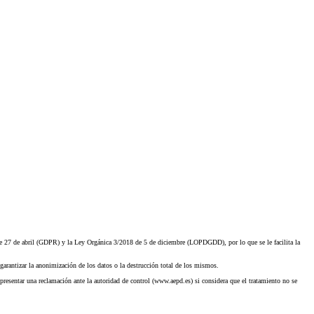
27 de abril (GDPR) y la Ley Orgánica 3/2018 de 5 de diciembre (LOPDGDD), por lo que se le facilita la
garantizar la anonimización de los datos o la destrucción total de los mismos.
presentar una reclamación ante la autoridad de control (www.aepd.es) si considera que el tratamiento no se