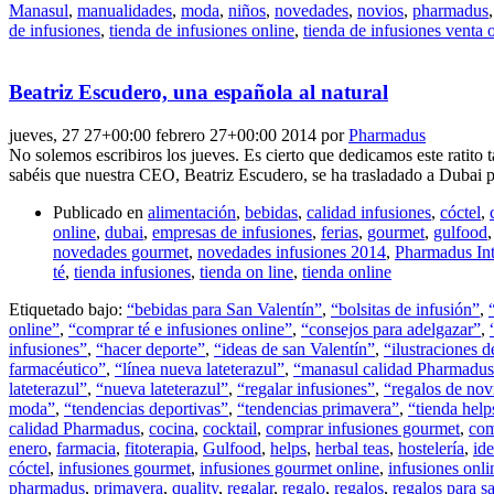
Manasul
,
manualidades
,
moda
,
niños
,
novedades
,
novios
,
pharmadus
de infusiones
,
tienda de infusiones online
,
tienda de infusiones venta 
Beatriz Escudero, una española al natural
jueves, 27 27+00:00 febrero 27+00:00 2014
por
Pharmadus
No solemos escribiros los jueves. Es cierto que dedicamos este ratit
sabéis que nuestra CEO, Beatriz Escudero, se ha trasladado a Dubai pa
Publicado en
alimentación
,
bebidas
,
calidad infusiones
,
cóctel
,
online
,
dubai
,
empresas de infusiones
,
ferias
,
gourmet
,
gulfood
novedades gourmet
,
novedades infusiones 2014
,
Pharmadus Int
té
,
tienda infusiones
,
tienda on line
,
tienda online
Etiquetado bajo:
“bebidas para San Valentín”
,
“bolsitas de infusión”
,
online”
,
“comprar té e infusiones online”
,
“consejos para adelgazar”
,
infusiones”
,
“hacer deporte”
,
“ideas de san Valentín”
,
“ilustraciones d
farmacéutico”
,
“línea nueva lateterazul”
,
“manasul calidad Pharmadus
lateterazul”
,
“nueva lateterazul”
,
“regalar infusiones”
,
“regalos de nov
moda”
,
“tendencias deportivas”
,
“tendencias primavera”
,
“tienda help
calidad Pharmadus
,
cocina
,
cocktail
,
comprar infusiones gourmet
,
com
enero
,
farmacia
,
fitoterapia
,
Gulfood
,
helps
,
herbal teas
,
hostelería
,
ide
cóctel
,
infusiones gourmet
,
infusiones gourmet online
,
infusiones onli
pharmadus
,
primavera
,
quality
,
regalar
,
regalo
,
regalos
,
regalos para s