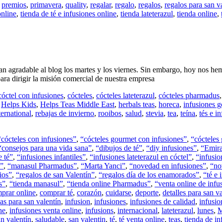
,
premios
,
primavera
,
quality
,
regalar
,
regalo
,
regalos
,
regalos para san v
online
,
tienda de té e infusiones online
,
tienda lateterazul
,
tienda online
,
o tan agradable al blog los martes y los viernes. Sin embargo, hoy nos
ra dirigir la misión comercial de nuestra empresa
cóctel con infusiones
,
cócteles
,
cócteles lateterazul
,
cócteles pharmadus
,
Helps Kids
,
Helps Teas Middle East
,
herbals teas
,
horeca
,
infusiones g
ernational
,
rebajas de invierno
,
rooibos
,
salud
,
stevia
,
tea
,
teína
,
tés e i
“cócteles con infusiones”
,
“cócteles gourmet con infusiones”
,
“cócteles
“consejos para una vida sana”
,
“dibujos de té”
,
“diy infusiones”
,
“Emira
e té”
,
“infusiones infantiles”
,
“infusiones lateterazul en cóctel”
,
“infusi
”
,
“manasul Pharmadus”
,
“Marta Yanci”
,
“novedad en infusiones”
,
“no
ios”
,
“regalos de san Valentín”
,
“regalos día de los enamorados”
,
“té e 
s”
,
“tienda manasul”
,
“tienda online Pharmadus”
,
“venta online de inf
prar online
,
comprar té
,
corazón
,
cuidarse
,
deporte
,
detalles para san v
as para san valentín
,
infusion
,
infusiones
,
infusiones de calidad
,
infusio
ne
,
infusiones venta online
,
infusions
,
internacional
,
lateterazul
,
lunes
,
M
an valentín
,
saludable
,
san valentin
,
té
,
té venta online
,
teas
,
tienda de in