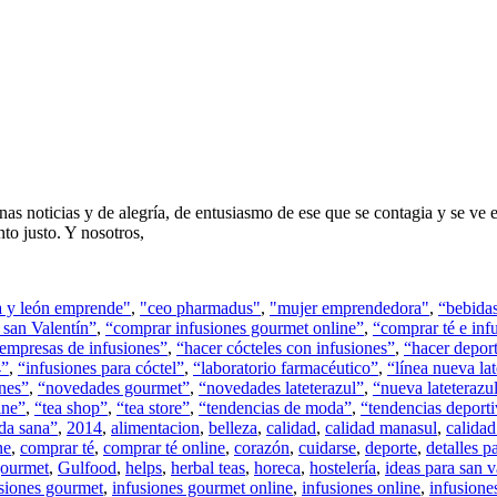
noticias y de alegría, de entusiasmo de ese que se contagia y se ve en 
to justo. Y nosotros,
la y león emprende"
,
"ceo pharmadus"
,
"mujer emprendedora"
,
“bebidas
 san Valentín”
,
“comprar infusiones gourmet online”
,
“comprar té e inf
empresas de infusiones”
,
“hacer cócteles con infusiones”
,
“hacer depor
4”
,
“infusiones para cóctel”
,
“laboratorio farmacéutico”
,
“línea nueva lat
nes”
,
“novedades gourmet”
,
“novedades lateterazul”
,
“nueva lateterazu
ine”
,
“tea shop”
,
“tea store”
,
“tendencias de moda”
,
“tendencias deport
da sana”
,
2014
,
alimentacion
,
belleza
,
calidad
,
calidad manasul
,
calida
ne
,
comprar té
,
comprar té online
,
corazón
,
cuidarse
,
deporte
,
detalles p
ourmet
,
Gulfood
,
helps
,
herbal teas
,
horeca
,
hostelería
,
ideas para san v
siones gourmet
,
infusiones gourmet online
,
infusiones online
,
infusione