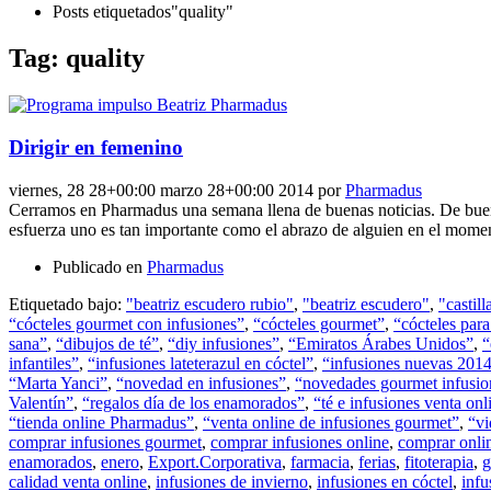
Posts etiquetados"quality"
Tag: quality
Dirigir en femenino
viernes, 28 28+00:00 marzo 28+00:00 2014
por
Pharmadus
Cerramos en Pharmadus una semana llena de buenas noticias. De buenas 
esfuerza uno es tan importante como el abrazo de alguien en el momen
Publicado en
Pharmadus
Etiquetado bajo:
"beatriz escudero rubio"
,
"beatriz escudero"
,
"castil
“cócteles gourmet con infusiones”
,
“cócteles gourmet”
,
“cócteles para
sana”
,
“dibujos de té”
,
“diy infusiones”
,
“Emiratos Árabes Unidos”
,
“
infantiles”
,
“infusiones lateterazul en cóctel”
,
“infusiones nuevas 201
“Marta Yanci”
,
“novedad en infusiones”
,
“novedades gourmet infusio
Valentín”
,
“regalos día de los enamorados”
,
“té e infusiones venta onl
“tienda online Pharmadus”
,
“venta online de infusiones gourmet”
,
“vi
comprar infusiones gourmet
,
comprar infusiones online
,
comprar onli
enamorados
,
enero
,
Export.Corporativa
,
farmacia
,
ferias
,
fitoterapia
,
g
calidad venta online
,
infusiones de invierno
,
infusiones en cóctel
,
infu