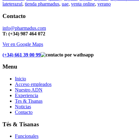
lateterazul
,
tienda pharmadus
,
uae
,
venta online
,
verano
Contacto
info@pharmadus.com
T: (+34) 987 464 072
Ver en Google Maps
(+34) 661 39 00 99
Menu
Inicio
Acceso empleados
Nuestro ADN
Experiencia
Tes & Tisanas
Noticias
Contacto
Tés & Tisanas
Funcionales