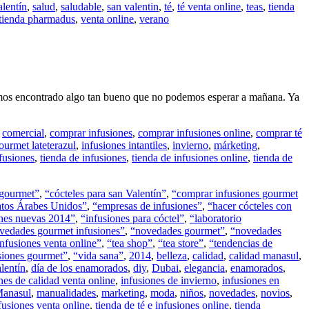
alentín
,
salud
,
saludable
,
san valentin
,
té
,
té venta online
,
teas
,
tienda
tienda pharmadus
,
venta online
,
verano
 hemos encontrado algo tan bueno que no podemos esperar a mañana. Ya
,
comercial
,
comprar infusiones
,
comprar infusiones online
,
comprar té
ourmet lateterazul
,
infusiones intantiles
,
invierno
,
márketing
,
nfusiones
,
tienda de infusiones
,
tienda de infusiones online
,
tienda de
 gourmet”
,
“cócteles para san Valentín”
,
“comprar infusiones gourmet
tos Árabes Unidos”
,
“empresas de infusiones”
,
“hacer cócteles con
ones nuevas 2014”
,
“infusiones para cóctel”
,
“laboratorio
vedades gourmet infusiones”
,
“novedades gourmet”
,
“novedades
infusiones venta online”
,
“tea shop”
,
“tea store”
,
“tendencias de
usiones gourmet”
,
“vida sana”
,
2014
,
belleza
,
calidad
,
calidad manasul
,
alentín
,
día de los enamorados
,
diy
,
Dubai
,
elegancia
,
enamorados
,
nes de calidad venta online
,
infusiones de invierno
,
infusiones en
anasul
,
manualidades
,
marketing
,
moda
,
niños
,
novedades
,
novios
,
fusiones venta online
,
tienda de té e infusiones online
,
tienda