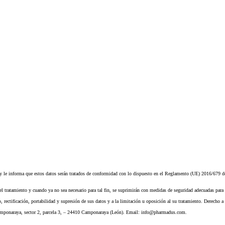
informa que estos datos serán tratados de conformidad con lo dispuesto en el Reglamento (UE) 2016/679 de 
del tratamiento y cuando ya no sea necesario para tal fin, se suprimirán con medidas de seguridad adecuadas para 
rectificación, portabilidad y supresión de sus datos y a la limitación u oposición al su tratamiento. Derecho a 
ponaraya, sector 2, parcela 3, – 24410 Camponaraya (León). Email: info@pharmadus.com.