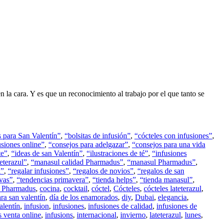
la cara. Y es que un reconocimiento al trabajo por el que tanto se
 para San Valentín”
,
“bolsitas de infusión”
,
“cócteles con infusiones”
,
usiones online”
,
“consejos para adelgazar”
,
“consejos para una vida
te”
,
“ideas de san Valentín”
,
“ilustraciones de té”
,
“infusiones
eterazul”
,
“manasul calidad Pharmadus”
,
“manasul Pharmadus”
,
l”
,
“regalar infusiones”
,
“regalos de novios”
,
“regalos de san
ivas”
,
“tendencias primavera”
,
“tienda helps”
,
“tienda manasul”
,
d Pharmadus
,
cocina
,
cocktail
,
cóctel
,
Cócteles
,
cócteles lateterazul
,
ara san valentín
,
día de los enamorados
,
diy
,
Dubai
,
elegancia
,
alentín
,
infusion
,
infusiones
,
infusiones de calidad
,
infusiones de
s venta online
,
infusions
,
internacional
,
invierno
,
lateterazul
,
lunes
,