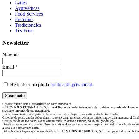
Lattes
Ayurvédicas
Food Services
Premium
Tradicionales
Tés Fríos
Newsletter
Nombre
Email *
He leído y acepto la
política de privacidad.
Consentimiento para el tratamiento de datos personales
PHARMADUS BOTANICALS, S.L.. es el Responsable del tratamiento de los datos personales del Usuario y le 
siguiente información del tratamiento:
Fin del tratamiento: suscripción al boletín informativo bajo el consentimiento del interesado.
Criterios de conservación de los datos: se conservarán mientras exista un interés mutuo para mantener el fin 
Comunicación de los datos: No se comunicarán los datos a terceros, salvo obligación legal.
Derechos que asisten al Usuario: Derecho a retirar el consentimiento en cualquier momento. Derecho de acceso, 
ajusta a la normativa vigente.
Datos de contacto para ejercer sus derechos: PHARMADUS BOTANICALS, S.L., Polígono Industrial de Cam