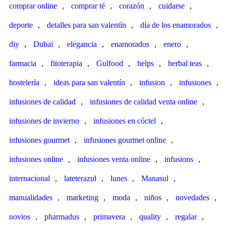
comprar online
,
comprar té
,
corazón
,
cuidarse
,
deporte
,
detalles para san valentín
,
día de los enamorados
,
diy
,
Dubai
,
elegancia
,
enamorados
,
enero
,
farmacia
,
fitoterapia
,
Gulfood
,
helps
,
herbal teas
,
hostelería
,
ideas para san valentín
,
infusion
,
infusiones
,
infusiones de calidad
,
infusiones de calidad venta online
,
infusiones de invierno
,
infusiones en cóctel
,
infusiones gourmet
,
infusiones gourmet online
,
infusiones online
,
infusiones venta online
,
infusions
,
internacional
,
lateterazul
,
lunes
,
Manasul
,
manualidades
,
marketing
,
moda
,
niños
,
novedades
,
novios
,
pharmadus
,
primavera
,
quality
,
regalar
,