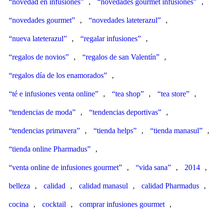
“novedad en infusiones”
,
“novedades gourmet infusiones”
,
“novedades gourmet”
,
“novedades lateterazul”
,
“nueva lateterazul”
,
“regalar infusiones”
,
“regalos de novios”
,
“regalos de san Valentín”
,
“regalos día de los enamorados”
,
“té e infusiones venta online”
,
“tea shop”
,
“tea store”
,
“tendencias de moda”
,
“tendencias deportivas”
,
“tendencias primavera”
,
“tienda helps”
,
“tienda manasul”
,
“tienda online Pharmadus”
,
“venta online de infusiones gourmet”
,
“vida sana”
,
2014
,
belleza
,
calidad
,
calidad manasul
,
calidad Pharmadus
,
cocina
,
cocktail
,
comprar infusiones gourmet
,