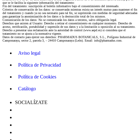
que se le facilita la siguiente información del tratamiento:
Fin del tratamiento: suscripción al boletín informativo bajo el consentimiento del interesado.
Criterios de conservación de los datos: se conservarán mientras exista un interés mutuo para mantener el fin
del tratamiento y cuando ya no sea necesario para tal fin, se suprimirán con medidas de seguridad adecuadas
para garantizar la anonimización de los datos o la destrucción total de los mismos.
Comunicación de los datos: No se comunicarán los datos a terceros, salvo obligación legal.
Derechos que asisten al Usuario: Derecho a retirar el consentimiento en cualquier momento. Derecho de
acceso, rectificación, portabilidad y supresión de sus datos y a la limitación u oposición al su tratamiento.
Derecho a presentar una reclamación ante la autoridad de control (www.aepd.es) si considera que el
tratamiento no se ajusta a la normativa vigente.
Datos de contacto para ejercer sus derechos: PHARMADUS BOTANICALS, S.L., Polígono Industrial de
Camponaraya, sector 2, parcela 3, – 24410 Camponaraya (León). Email: info@pharmadus.com.
Aviso legal
Política de Privacidad
Política de Cookies
Catálogo
SOCIALÍZATE