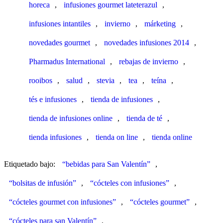
horeca
,
infusiones gourmet lateterazul
,
infusiones intantiles
,
invierno
,
márketing
,
novedades gourmet
,
novedades infusiones 2014
,
Pharmadus International
,
rebajas de invierno
,
rooibos
,
salud
,
stevia
,
tea
,
teína
,
tés e infusiones
,
tienda de infusiones
,
tienda de infusiones online
,
tienda de té
,
tienda infusiones
,
tienda on line
,
tienda online
Etiquetado bajo:
“bebidas para San Valentín”
,
“bolsitas de infusión”
,
“cócteles con infusiones”
,
“cócteles gourmet con infusiones”
,
“cócteles gourmet”
,
“cócteles para san Valentín”
,