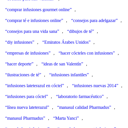
“comprar infusiones gourmet online”
,
“comprar té e infusiones online”
,
“consejos para adelgazar”
,
“consejos para una vida sana”
,
“dibujos de té”
,
“diy infusiones”
,
“Emiratos Árabes Unidos”
,
“empresas de infusiones”
,
“hacer cócteles con infusiones”
,
“hacer deporte”
,
“ideas de san Valentín”
,
“ilustraciones de té”
,
“infusiones infantiles”
,
“infusiones lateterazul en cóctel”
,
“infusiones nuevas 2014”
,
“infusiones para cóctel”
,
“laboratorio farmacéutico”
,
“línea nueva lateterazul”
,
“manasul calidad Pharmadus”
,
“manasul Pharmadus”
,
“Marta Yanci”
,