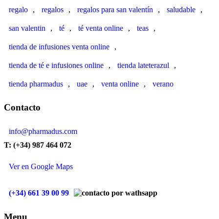
regalo
,
regalos
,
regalos para san valentín
,
saludable
,
san valentin
,
té
,
té venta online
,
teas
,
tienda de infusiones venta online
,
tienda de té e infusiones online
,
tienda lateterazul
,
tienda pharmadus
,
uae
,
venta online
,
verano
Contacto
info@pharmadus.com
T: (+34) 987 464 072
Ver en Google Maps
(+34) 661 39 00 99
Menu