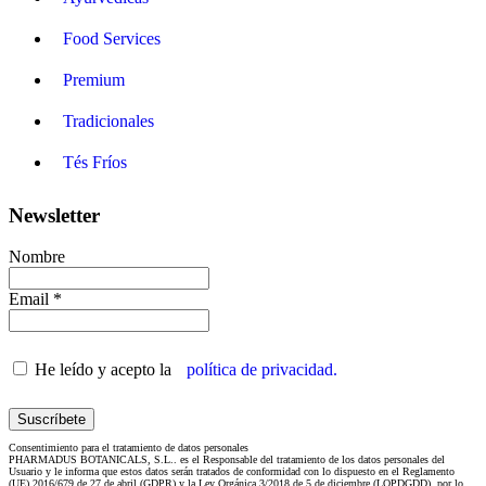
Food Services
Premium
Tradicionales
Tés Fríos
Newsletter
Nombre
Email *
He leído y acepto la
política de privacidad.
Consentimiento para el tratamiento de datos personales
PHARMADUS BOTANICALS, S.L.. es el Responsable del tratamiento de los datos personales del
Usuario y le informa que estos datos serán tratados de conformidad con lo dispuesto en el Reglamento
(UE) 2016/679 de 27 de abril (GDPR) y la Ley Orgánica 3/2018 de 5 de diciembre (LOPDGDD), por lo