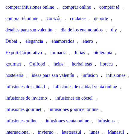
comprar infusiones online
,
comprar online
,
comprar té
,
comprar té online
,
corazón
,
cuidarse
,
deporte
,
detalles para san valentín
,
día de los enamorados
,
diy
,
Dubai
,
elegancia
,
enamorados
,
enero
,
Export.Corporativa
,
farmacia
,
ferias
,
fitoterapia
,
gourmet
,
Gulfood
,
helps
,
herbal teas
,
horeca
,
hostelería
,
ideas para san valentín
,
infusion
,
infusiones
,
infusiones de calidad
,
infusiones de calidad venta online
,
infusiones de invierno
,
infusiones en cóctel
,
infusiones gourmet
,
infusiones gourmet online
,
infusiones online
,
infusiones venta online
,
infusions
,
internacional
,
invierno
,
lateterazul
,
lunes
,
Manasul
,