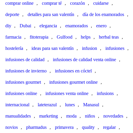
comprar online
,
comprar té
,
corazón
,
cuidarse
,
deporte
,
detalles para san valentín
,
día de los enamorados
,
diy
,
Dubai
,
elegancia
,
enamorados
,
enero
,
farmacia
,
fitoterapia
,
Gulfood
,
helps
,
herbal teas
,
hostelería
,
ideas para san valentín
,
infusion
,
infusiones
,
infusiones de calidad
,
infusiones de calidad venta online
,
infusiones de invierno
,
infusiones en cóctel
,
infusiones gourmet
,
infusiones gourmet online
,
infusiones online
,
infusiones venta online
,
infusions
,
internacional
,
lateterazul
,
lunes
,
Manasul
,
manualidades
,
marketing
,
moda
,
niños
,
novedades
,
novios
,
pharmadus
,
primavera
,
quality
,
regalar
,