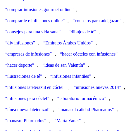
“comprar infusiones gourmet online”
,
“comprar té e infusiones online”
,
“consejos para adelgazar”
,
“consejos para una vida sana”
,
“dibujos de té”
,
“diy infusiones”
,
“Emiratos Árabes Unidos”
,
“empresas de infusiones”
,
“hacer cócteles con infusiones”
,
“hacer deporte”
,
“ideas de san Valentín”
,
“ilustraciones de té”
,
“infusiones infantiles”
,
“infusiones lateterazul en cóctel”
,
“infusiones nuevas 2014”
,
“infusiones para cóctel”
,
“laboratorio farmacéutico”
,
“línea nueva lateterazul”
,
“manasul calidad Pharmadus”
,
“manasul Pharmadus”
,
“Marta Yanci”
,