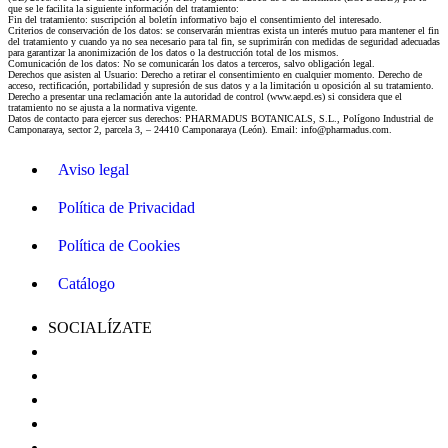
que se le facilita la siguiente información del tratamiento:
Fin del tratamiento: suscripción al boletín informativo bajo el consentimiento del interesado.
Criterios de conservación de los datos: se conservarán mientras exista un interés mutuo para mantener el fin
del tratamiento y cuando ya no sea necesario para tal fin, se suprimirán con medidas de seguridad adecuadas
para garantizar la anonimización de los datos o la destrucción total de los mismos.
Comunicación de los datos: No se comunicarán los datos a terceros, salvo obligación legal.
Derechos que asisten al Usuario: Derecho a retirar el consentimiento en cualquier momento. Derecho de
acceso, rectificación, portabilidad y supresión de sus datos y a la limitación u oposición al su tratamiento.
Derecho a presentar una reclamación ante la autoridad de control (www.aepd.es) si considera que el
tratamiento no se ajusta a la normativa vigente.
Datos de contacto para ejercer sus derechos: PHARMADUS BOTANICALS, S.L., Polígono Industrial de
Camponaraya, sector 2, parcela 3, – 24410 Camponaraya (León). Email: info@pharmadus.com.
Aviso legal
Política de Privacidad
Política de Cookies
Catálogo
SOCIALÍZATE