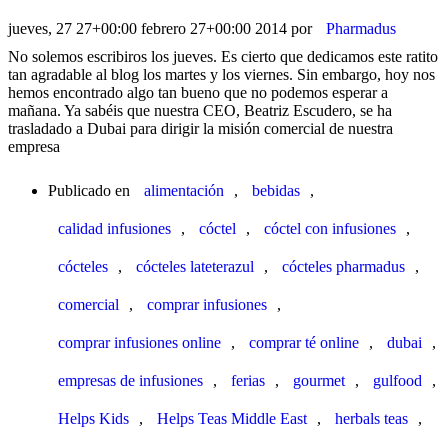
jueves, 27 27+00:00 febrero 27+00:00 2014
por
Pharmadus
No solemos escribiros los jueves. Es cierto que dedicamos este ratito
tan agradable al blog los martes y los viernes. Sin embargo, hoy nos
hemos encontrado algo tan bueno que no podemos esperar a
mañana. Ya sabéis que nuestra CEO, Beatriz Escudero, se ha
trasladado a Dubai para dirigir la misión comercial de nuestra
empresa
Publicado en
alimentación
,
bebidas
,
calidad infusiones
,
cóctel
,
cóctel con infusiones
,
cócteles
,
cócteles lateterazul
,
cócteles pharmadus
,
comercial
,
comprar infusiones
,
comprar infusiones online
,
comprar té online
,
dubai
,
empresas de infusiones
,
ferias
,
gourmet
,
gulfood
,
Helps Kids
,
Helps Teas Middle East
,
herbals teas
,