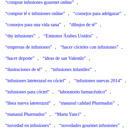
“comprar infusiones gourmet online”
,
“comprar té e infusiones online”
,
“consejos para adelgazar”
,
“consejos para una vida sana”
,
“dibujos de té”
,
“diy infusiones”
,
“Emiratos Árabes Unidos”
,
“empresas de infusiones”
,
“hacer cócteles con infusiones”
,
“hacer deporte”
,
“ideas de san Valentín”
,
“ilustraciones de té”
,
“infusiones infantiles”
,
“infusiones lateterazul en cóctel”
,
“infusiones nuevas 2014”
,
“infusiones para cóctel”
,
“laboratorio farmacéutico”
,
“línea nueva lateterazul”
,
“manasul calidad Pharmadus”
,
“manasul Pharmadus”
,
“Marta Yanci”
,
“novedad en infusiones”
,
“novedades gourmet infusiones”
,