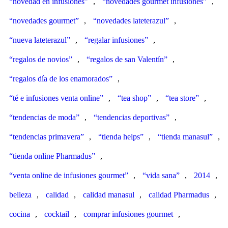
“novedad en infusiones”
,
“novedades gourmet infusiones”
,
“novedades gourmet”
,
“novedades lateterazul”
,
“nueva lateterazul”
,
“regalar infusiones”
,
“regalos de novios”
,
“regalos de san Valentín”
,
“regalos día de los enamorados”
,
“té e infusiones venta online”
,
“tea shop”
,
“tea store”
,
“tendencias de moda”
,
“tendencias deportivas”
,
“tendencias primavera”
,
“tienda helps”
,
“tienda manasul”
,
“tienda online Pharmadus”
,
“venta online de infusiones gourmet”
,
“vida sana”
,
2014
,
belleza
,
calidad
,
calidad manasul
,
calidad Pharmadus
,
cocina
,
cocktail
,
comprar infusiones gourmet
,