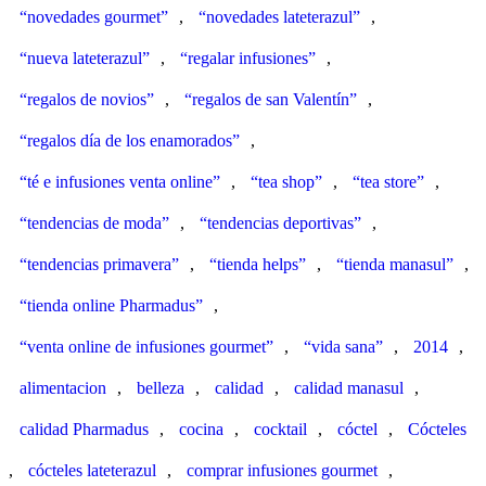
“novedades gourmet”
,
“novedades lateterazul”
,
“nueva lateterazul”
,
“regalar infusiones”
,
“regalos de novios”
,
“regalos de san Valentín”
,
“regalos día de los enamorados”
,
“té e infusiones venta online”
,
“tea shop”
,
“tea store”
,
“tendencias de moda”
,
“tendencias deportivas”
,
“tendencias primavera”
,
“tienda helps”
,
“tienda manasul”
,
“tienda online Pharmadus”
,
“venta online de infusiones gourmet”
,
“vida sana”
,
2014
,
alimentacion
,
belleza
,
calidad
,
calidad manasul
,
calidad Pharmadus
,
cocina
,
cocktail
,
cóctel
,
Cócteles
,
cócteles lateterazul
,
comprar infusiones gourmet
,